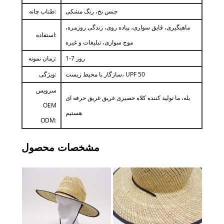
جنس نخ، رنگ مشکی
طناب چانه:
ماهیگیری، قایق سواری، پیاده روی، زندگی روزمره،
استفاده:
موج سواری، تبلیغات و غیره
1-7 روز
زمان نمونه:
سازگار با محیط زیست، UPF 50
ویژگی:
سرویس
بله، ما تولید کننده کلاه حصیری غریق غریق حرفه ای
OEM
هستیم
ODM:
مشخصات محصول