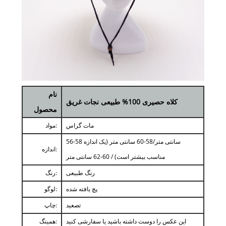
نام
کلاه حصیری 100% طبیعی نجات غریق
محصول
مات گراس
مواد:
56-58 سانتی متر/58-60 سانتی متر (یک اندازه
اندازه:
مناسب بیشتر است) / 60-62 سانتی متر
رنگ طبیعی
رنگ:
پچ بافته شده
لوگو:
تصعید
چاپ:
این عکس را دوست داشته باشید یا سفارشی کنید
همینگ: