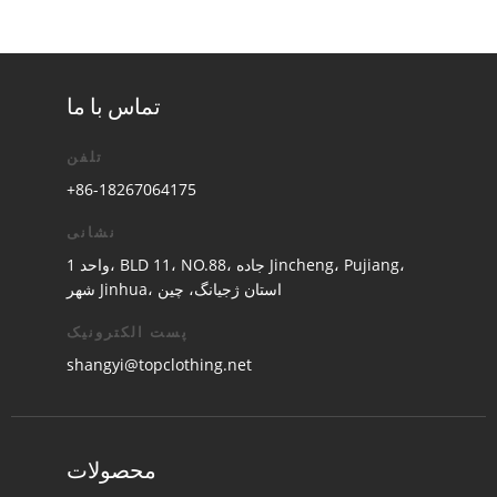
تماس با ما
تلفن
+86-18267064175
نشانی
واحد 1، BLD 11، NO.88، جاده Jincheng، Pujiang،
شهر Jinhua، استان ژجیانگ، چین
پست الکترونیک
shangyi@topclothing.net
محصولات