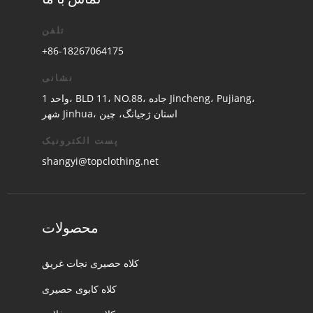
تلفن
+86-18267064175
نشانی
واحد 1، BLD 11، NO.88، جاده Jincheng، Pujiang،
شهر Jinhua، استان ژجیانگ، چین
پست الکترونیک
shangyi@topclothing.net
محصولات
کلاه حصیری نجات غریق
کلاه کابوی حصیری