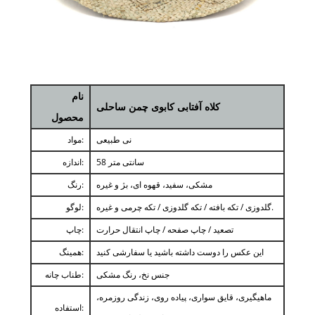
نام
کلاه آفتابی کابوی چمن ساحلی
محصول
نی طبیعی
مواد:
58 سانتی متر
اندازه:
مشکی، سفید، قهوه ای، بژ و غیره
رنگ:
گلدوزی / تکه بافته / تکه گلدوزی / تکه چرمی و غیره.
لوگو:
تصعید / چاپ صفحه / چاپ انتقال حرارت
چاپ:
این عکس را دوست داشته باشید یا سفارشی کنید
همینگ:
جنس نخ، رنگ مشکی
طناب چانه:
ماهیگیری، قایق سواری، پیاده روی، زندگی روزمره،
استفاده: