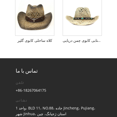
کلاه آفتابی کابوی چمن دریایی
کلاه ساحلی کابوی گلپر
تماس با ما
تلفن
+86-18267064175
نشانی
واحد 1، BLD 11، NO.88، جاده Jincheng، Pujiang،
شهر Jinhua، استان ژجیانگ، چین