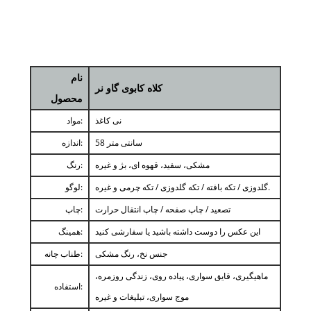
نام
کلاه کابوی گاو نر
محصول
نی کاغذ
مواد:
58 سانتی متر
اندازه:
مشکی، سفید، قهوه ای، بژ و غیره
رنگ:
گلدوزی / تکه بافته / تکه گلدوزی / تکه چرمی و غیره.
لوگو:
تصعید / چاپ صفحه / چاپ انتقال حرارت
چاپ:
این عکس را دوست داشته باشید یا سفارشی کنید
همینگ:
جنس نخ، رنگ مشکی
طناب چانه:
ماهیگیری، قایق سواری، پیاده روی، زندگی روزمره،
استفاده:
موج سواری، تبلیغات و غیره