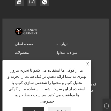
درباره ما
صفحه اصلی
سوالات متداول
محصولات
ارسال استعلام
دانلود
X
تماس با ما
ما از کوکی ها استفاده می کنیم تا تجربه مرور
بهتری به شما ارائه دهیم، ترافیک سایت را تجزیه و
تحلیل کنیم و محتوا را شخصی سازی کنیم. با
حق چاپ © 2022 YIWU SHANGYI GARMENT CO.,LTD - کلاه
استفاده از این سایت، شما با استفاده ما از کوکی
حصیری نجات غریق، کلاه حصیری کابوی - کلیه حقوق محفوظ
ها موافقت می کنید.
سیاست حفظ حریم
است.
خصوصی
Links
Sitemap
RSS
XML