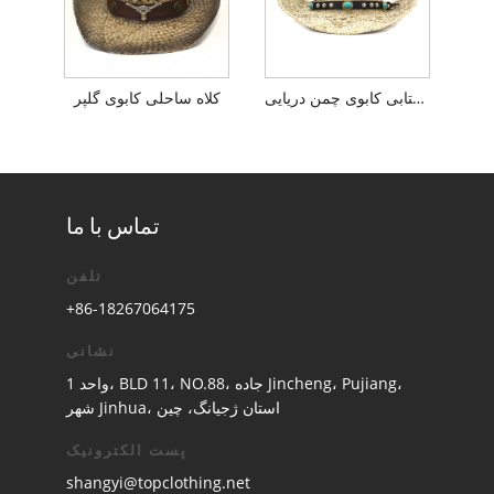
کلاه آفتابی کابوی چمن دریایی
کلاه ساحلی کابوی گلپر
تماس با ما
تلفن
+86-18267064175
نشانی
واحد 1، BLD 11، NO.88، جاده Jincheng، Pujiang،
شهر Jinhua، استان ژجیانگ، چین
پست الکترونیک
shangyi@topclothing.net