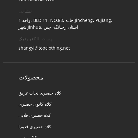
نشانی
واحد 1، BLD 11، NO.88، جاده Jincheng، Pujiang،
شهر Jinhua، استان ژجیانگ، چین
پست الکترونیک
shangyi@topclothing.net
محصولات
کلاه حصیری نجات غریق
کلاه کابوی حصیری
کلاه حصیری فلاپی
کلاه حصیری فدورا
کلاه ویزور