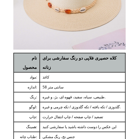
کلاه حصیری فلاپی دو رنگ سفارشی برای
نام
زنانه
محصول
کاغذ
مواد:
58 سانتی متر
اندازه:
طبیعی، سیاه، سفید، قهوه ای، بژ، و غیره.
رنگ:
گلدوزی / تکه بافته / تکه گلدوزی / تکه چرمی و غیره.
لوگو:
تصعید / چاپ صفحه / چاپ انتقال حرارت
چاپ:
این عکس را دوست داشته باشید یا سفارشی کنید
همینگ:
جنس نخ، رنگ مشکی
طناب چانه: