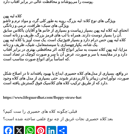
پوست را می‌پوشاند و محافظت عالی در برابر آفتاب دارد.
کلاه لبه پهن
ویژگی های نوع کلاه: لبه بزرگ، رویه به طور کلی گرد، و مواد نرم و تاشو.
ویژگی های سبک: ظرافت، نرمی و زنانگی
انحنای لبه کلاه لبه پهن بسیار زیباست و بسیاری از خانم ها و آقایان باکلاس سابق
آن را بسیار دوست دارند. همراه با لب های قرمز بزرگ، ظریف و زنانه است.
کلاه لبه پهن حس درام دارد و بسیار فتوژنیک است. یک ست آویز یا کلاه لبه پهن
یک شانه، یکپارچهسازی با سیستمعامل، شیک، ظریف و زنانه.
مزایا: لبه پهن کلاه نسبت به سایر انواع کلاه، اثر محافظتی بهتری در برابر آفتاب
دارد و در مقایسه با سر و صورت، عرض آن با سر و صورت کوچک در تضاد است
که اساساً برای انواع صورت مناسب است.
در واقع، بسیاری از مدل‌های کلاه حصیری ابداع یا بهبود یافته‌اند تا در اصلاح شکل
صورت، نوآورانه‌تر، زیباتر یا کاربردی‌تر شوند. حتی بسیاری از مدل های کلاه وجود
دارد که از طریق ترکیب کلاه های کلاسیک فوق گسترش یافته است.
https://www.lifeguardhat.com/floppy-straw-hat
قبلی:
چگونه کلاه های حصیری را ست کنیم؟
بعد:
کلاه حصیری نجات غریق از چه نوع علفی ساخته شده است؟
Facebook
X
WhatsApp
Pinterest
LinkedIn
Share