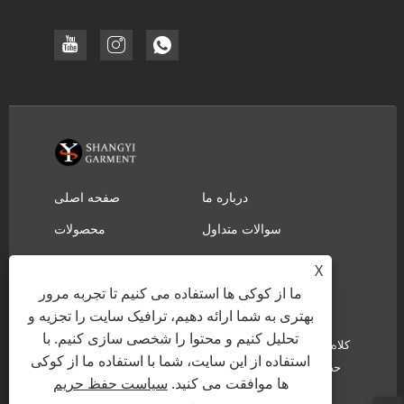
درباره ما
صفحه اصلی
سوالات متداول
محصولات
ارسال استعلام
دانلود
X
تماس با ما
ما از کوکی ها استفاده می کنیم تا تجربه مرور
بهتری به شما ارائه دهیم، ترافیک سایت را تجزیه و
تحلیل کنیم و محتوا را شخصی سازی کنیم. با
حق چاپ © 2022 YIWU SHANGYI GARMENT CO.,LTD - کلاه
استفاده از این سایت، شما با استفاده ما از کوکی
حصیری نجات غریق، کلاه حصیری کابوی - کلیه حقوق محفوظ
ها موافقت می کنید.
سیاست حفظ حریم
است.