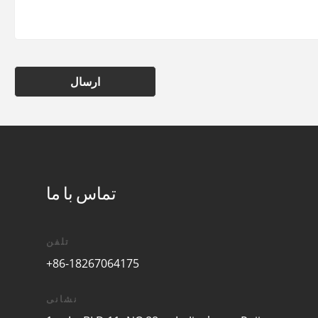
ارسال
تماس با ما
تلفن
+86-18267064175
نشانی