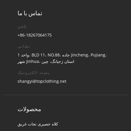
تماس با ما
تلفن
+86-18267064175
نشانی
واحد 1، BLD 11، NO.88، جاده Jincheng، Pujiang،
شهر Jinhua، استان ژجیانگ، چین
پست الکترونیک
shangyi@topclothing.net
محصولات
کلاه حصیری نجات غریق