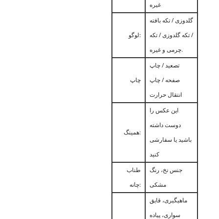
غیره
گلدوزی / تکه بافته
/ تکه گلدوزی / تکه
لوگو:
چرمی و غیره.
تصعید / چاپ
صفحه / چاپ
چاپ
انتقال حرارت
این عکس را
دوست داشته
همینگ:
باشید یا سفارشی
کنید
جنس نخ، رنگ
طناب
مشکی
چانه:
ماهیگیری، قایق
سواری، پیاده